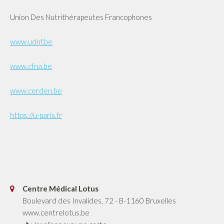
Union Des Nutrithérapeutes Francophones
www.udnf.be
www.cfna.be
www.cerden.be
https://u-paris.fr
Centre Médical Lotus
Boulevard des Invalides, 72
-
B-1160
Bruxelles
www.centrelotus.be