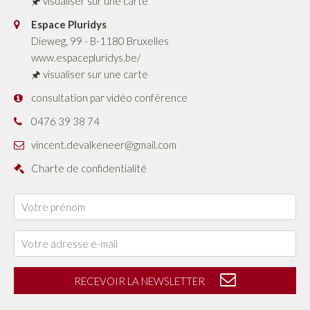
🖈
visualiser sur une carte
Espace Pluridys
Dieweg, 99
-
B-1180
Bruxelles
www.espacepluridys.be/
🖈
visualiser sur une carte
consultation par vidéo conférence
0476 39 38 74
vincent.devalkeneer@gmail.com
Charte de confidentialité
RECEVOIR LA NEWSLETTER